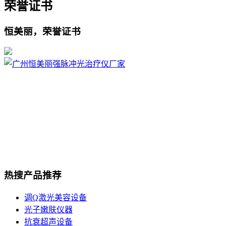
荣誉证书
恒美丽，荣誉证书
广州恒美丽是一家做了18年的激光美容仪器的高新技术厂家,
也是广东省创新型中小企业,致力研发生产销售激光医疗美容
仪器,目前拥有公司工厂,恒美丽商学院,直营医美诊所。
总部设立于广东广州，为了更好的服务客户，我们分别在湖
南、广西、海南三地均有生产基地同时拥有售后服务中心。公
司厂房面积已经超过10000平方米...
热搜产品推荐
调Q激光美容设备
光子嫩肤仪器
抗衰超声设备